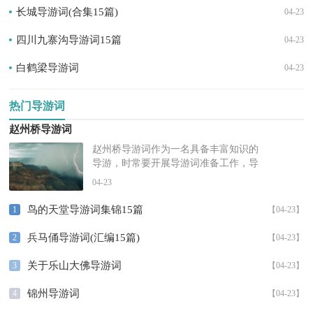
长城导游词(合集15篇)
04-23
四川九寨沟导游词15篇
04-23
白鹤梁导游词
04-23
热门导游词
赵州桥导游词
赵州桥导游词作为一名具备丰富知识的
导游，时常要开展导游词准备工作，导
游词的主要特点是口语化，此外还具有
04-23
知识性、文学性、礼节性等特点。那
么...
鸟的天堂导游词集锦15篇
1
【04-23】
兵马俑导游词(汇编15篇)
2
【04-23】
关于乐山大佛导游词
3
【04-23】
锦州导游词
4
【04-23】