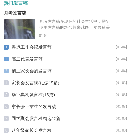
热门发言稿
月考发言稿
月考发言稿在现在的社会生活中，需要
使用发言稿的场合越来越多，发言稿是
作为在特定的情境中供口语表达使用的
01-04
文稿。写发言稿的注意事项有许多，
你...
春运工作会议发言稿
1
【01-04】
高二代表发言稿
2
【01-04】
初三家长会的发言稿
3
【01-04】
家长会发言稿(汇编15篇)
4
【01-03】
毕业典礼发言稿(15篇)
5
【01-03】
家长会上学生的发言稿
6
【01-03】
同学聚会发言稿精选15篇
7
【01-03】
八年级家长会发言稿
8
【01-03】