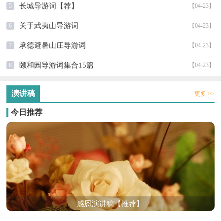
长城导游词【荐】
5
【04-23】
关于武夷山导游词
6
【04-23】
承德避暑山庄导游词
7
【04-23】
颐和园导游词集合15篇
8
【04-23】
演讲稿
更多 >>
今日推荐
感恩演讲稿【推荐】