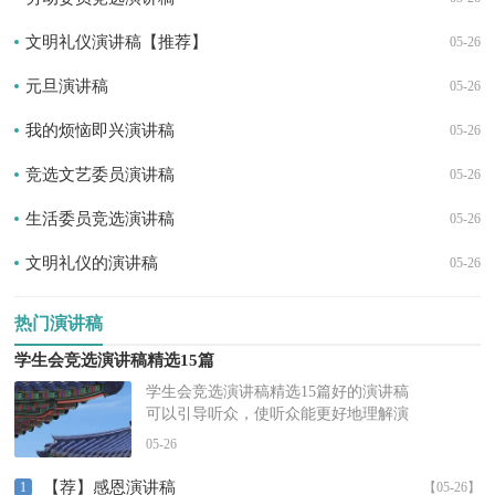
文明礼仪演讲稿【推荐】
05-26
元旦演讲稿
05-26
我的烦恼即兴演讲稿
05-26
竞选文艺委员演讲稿
05-26
生活委员竞选演讲稿
05-26
文明礼仪的演讲稿
05-26
热门演讲稿
学生会竞选演讲稿精选15篇
学生会竞选演讲稿精选15篇好的演讲稿
可以引导听众，使听众能更好地理解演
讲的内容。在不断进步的时代，演讲稿
05-26
的使用频率越来越高，那要怎么写好
演...
【荐】感恩演讲稿
1
【05-26】