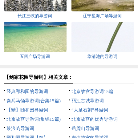
长江三峡的导游词
辽宁星海广场导游词
五四广场导游词
华清池的导游词
【鲍家花园导游词】相关文章：
经典颐和园的导游词
北京故宫导游词15篇
秦兵马俑导游词(合集15篇)
丽江古城导游词
【精】颐和园导游词
“大足石刻”导游词
北京故宫导游词(集锦15篇)
北京故宫的优秀导游词
鼓浪屿导游词
岳麓山导游词
颐和园导游词【精】
布达拉宫的导游词