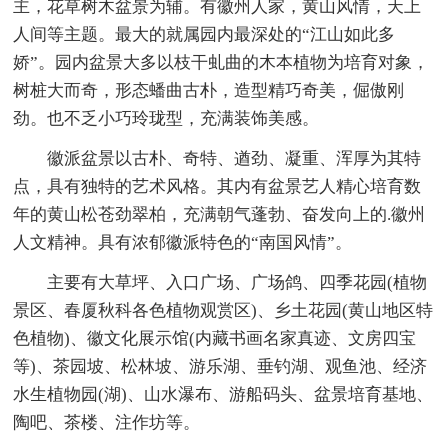
主，花草树木盆景为辅。有徽州人家，黄山风情，天上
人间等主题。最大的就属园内最深处的“江山如此多
娇”。园内盆景大多以枝干虬曲的木本植物为培育对象，
树桩大而奇，形态蟠曲古朴，造型精巧奇美，倔傲刚
劲。也不乏小巧玲珑型，充满装饰美感。
徽派盆景以古朴、奇特、遒劲、凝重、浑厚为其特
点，具有独特的艺术风格。其内有盆景艺人精心培育数
年的黄山松苍劲翠柏，充满朝气蓬勃、奋发向上的.徽州
人文精神。具有浓郁徽派特色的“南国风情”。
主要有大草坪、入口广场、广场鸽、四季花园(植物
景区、春厦秋科各色植物观赏区)、乡土花园(黄山地区特
色植物)、徽文化展示馆(内藏书画名家真迹、文房四宝
等)、茶园坡、松林坡、游乐湖、垂钓湖、观鱼池、经济
水生植物园(湖)、山水瀑布、游船码头、盆景培育基地、
陶吧、茶楼、注作坊等。