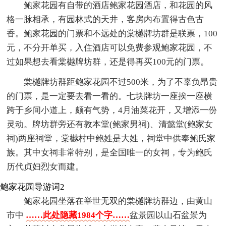
鲍家花园有自带的酒店鲍家花园酒店，和花园的风
格一脉相承，有园林式的天井，客房内布置得古色古
香。鲍家花园的门票和不远处的棠樾牌坊群是联票，100
元，不分开单买，入住酒店可以免费参观鲍家花园，不
过如果想去看棠樾牌坊群，还是得再买100元的门票。
棠樾牌坊群距鲍家花园不过500米，为了不辜负昂贵
的门票，是一定要去看一看的。七块牌坊一座挨一座横
跨于乡间小道上，颇有气势，4月油菜花开，又增添一份
灵动。牌坊群旁还有敦本堂(鲍家男祠)、清懿堂(鲍家女
祠)两座祠堂，棠樾村中鲍姓是大姓，祠堂中供奉鲍氏家
族。其中女祠非常特别，是全国唯一的女祠，专为鲍氏
历代贞妇烈女而建。
鲍家花园导游词2
鲍家花园坐落在举世无双的棠樾牌坊群边，由黄山
市中
……此处隐藏1984个字……
盆景园以山石盆景为