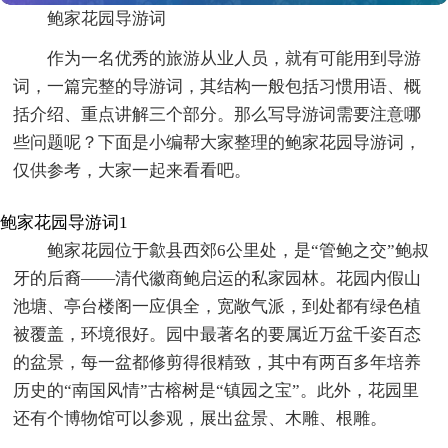
鲍家花园导游词
作为一名优秀的旅游从业人员，就有可能用到导游
词，一篇完整的导游词，其结构一般包括习惯用语、概
括介绍、重点讲解三个部分。那么写导游词需要注意哪
些问题呢？下面是小编帮大家整理的鲍家花园导游词，
仅供参考，大家一起来看看吧。
鲍家花园导游词1
鲍家花园位于歙县西郊6公里处，是“管鲍之交”鲍叔
牙的后裔——清代徽商鲍启运的私家园林。花园内假山
池塘、亭台楼阁一应俱全，宽敞气派，到处都有绿色植
被覆盖，环境很好。园中最著名的要属近万盆千姿百态
的盆景，每一盆都修剪得很精致，其中有两百多年培养
历史的“南国风情”古榕树是“镇园之宝”。此外，花园里
还有个博物馆可以参观，展出盆景、木雕、根雕。