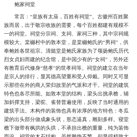
鲍家祠堂
常言：“皇族有太庙，百姓有祠堂”。古徽州百姓聚
族而居，出于敬宗收族的需要，每个百姓都建有规模不
一的祠堂。祠堂分宗祠、支祠、家祠三种，其中宗祠规
模较大。棠樾村中的敦本堂，是棠樾鲍氏的“男祠”，供
奉鲍姓各世祖宗。清懿堂是鲍氏家族为了颂扬鲍氏历代
烈女贞妇而建的纪念馆，是中国少有的“女祠”，另外还
有教育后代修身“慈孝”的世孝祠等。祠堂的建立在当年
是宗人的排行，显其德高望重和受人仰戴。同时又可显
示那些在外的商人荣归故里的气派和才干。祠堂的建筑
特色也各尽所能。如敦本堂的结构，梁头出挑承檐，辅
加斜撑支持，梁驼、雀替普遍使用，反映了当时通用的
建筑手法。木构件的装饰也具有浓厚的地方特色：冬瓜
梁的出头部分做成象头状，形态逼真，雕刻多样。寝堂
檐下做带有枫拱的头拱，不承担出檐的重量，纯为装饰
而设。祠堂的木石结构，虽然雕饰不繁，却显得精致大