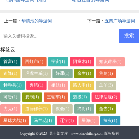
上一篇：
华清池的导游词
下一篇：
五四广场导游词
标签云
首富(1)
西虹市(1)
宇宙(1)
阿童木(1)
知识讲座(1)
迫降(1)
虎虎生威(1)
好课(1)
余生(1)
荒岛(1)
特种兵(1)
奔腾(1)
姐姐(1)
路人甲(1)
羔羊(3)
可贵(1)
复制(1)
三轮车(1)
魁拔(1)
法律法规(2)
力克(1)
道德修养(1)
教会(1)
终将(1)
逝去(1)
星球大战(1)
马兰花(1)
辽宁(1)
星海(1)
萤火(1)
Copyright © 2023
萧十郎文库
www.xiaoshilang.com 版权所有