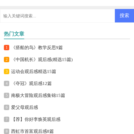
热门文章
1
《搭船的鸟》教学反思9篇
2
《中国机长》观后感(精选15篇)
3
运动会观后感精选15篇
4
《夺冠》观后感12篇
5
南极大冒险观后感集锦15篇
6
爱父母观后感
7
【荐】你好李焕英观后感
8
西虹市首富观后感8篇