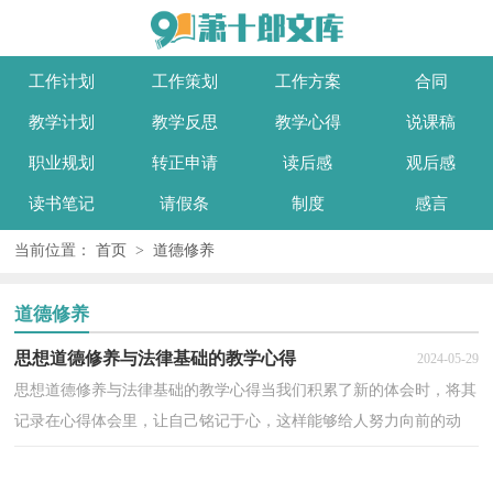
工作计划
工作策划
工作方案
合同
教学计划
教学反思
教学心得
说课稿
职业规划
转正申请
读后感
观后感
读书笔记
请假条
制度
感言
当前位置：
首页
>
道德修养
道德修养
思想道德修养与法律基础的教学心得
2024-05-29
思想道德修养与法律基础的教学心得当我们积累了新的体会时，将其
记录在心得体会里，让自己铭记于心，这样能够给人努力向前的动
力。但是心得体会有什么要求呢？以下是小编为大家收集...