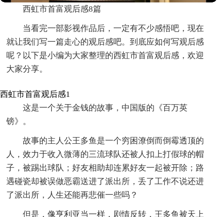
西虹市首富观后感8篇
当看完一部影视作品后，一定有不少感悟吧，现在
就让我们写一篇走心的观后感吧。到底应如何写观后感
呢？以下是小编为大家整理的西虹市首富观后感，欢迎
大家分享。
西虹市首富观后感1
这是一个关于金钱的故事，中国版的《百万英
镑》。
故事的主人公王多鱼是一个穷困潦倒而倒霉透顶的
人，效力于收入微薄的三流球队还被人扣上打假球的帽
子，被踢出球队；好友相助却连累好友一起被开除；路
遇碰瓷却被误做恶霸送进了派出所，丢了工作不说还进
了派出所，人生还能再悲催一些吗？
但是，像亨利亚当一样，剧情反转，王多鱼被天上