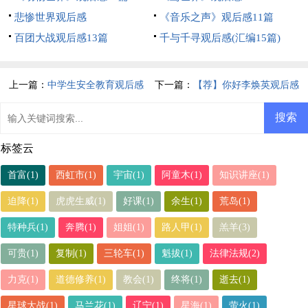
悲惨世界观后感
《音乐之声》观后感11篇
百团大战观后感13篇
千与千寻观后感(汇编15篇)
上一篇：
中学生安全教育观后感
下一篇：
【荐】你好李焕英观后感
标签云
首富(1)
西虹市(1)
宇宙(1)
阿童木(1)
知识讲座(1)
迫降(1)
虎虎生威(1)
好课(1)
余生(1)
荒岛(1)
特种兵(1)
奔腾(1)
姐姐(1)
路人甲(1)
羔羊(3)
可贵(1)
复制(1)
三轮车(1)
魁拔(1)
法律法规(2)
力克(1)
道德修养(1)
教会(1)
终将(1)
逝去(1)
星球大战(1)
马兰花(1)
辽宁(1)
星海(1)
萤火(1)