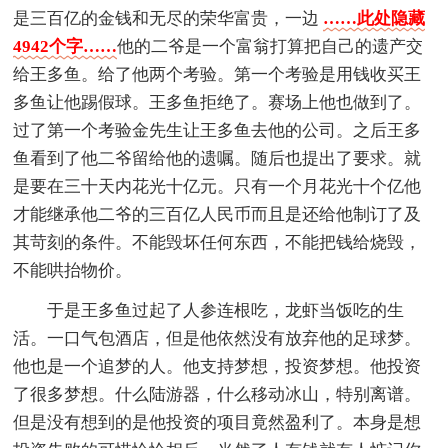
是三百亿的金钱和无尽的荣华富贵，一边
……此处隐藏
4942个字……
他的二爷是一个富翁打算把自己的遗产交
给王多鱼。给了他两个考验。第一个考验是用钱收买王
多鱼让他踢假球。王多鱼拒绝了。赛场上他也做到了。
过了第一个考验金先生让王多鱼去他的公司。之后王多
鱼看到了他二爷留给他的遗嘱。随后也提出了要求。就
是要在三十天内花光十亿元。只有一个月花光十个亿他
才能继承他二爷的三百亿人民币而且是还给他制订了及
其苛刻的条件。不能毁坏任何东西，不能把钱给烧毁，
不能哄抬物价。
于是王多鱼过起了人参连根吃，龙虾当饭吃的生
活。一口气包酒店，但是他依然没有放弃他的足球梦。
他也是一个追梦的人。他支持梦想，投资梦想。他投资
了很多梦想。什么陆游器，什么移动冰山，特别离谱。
但是没有想到的是他投资的项目竟然盈利了。本身是想