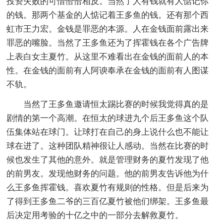
投资失败的可惜恰恰相反。当然了人有钱就有人惦记你
的钱。那两个基金的人惦记着王多鱼的钱。还有那个西
虹市王力宏。金钱是罪恶的本源。人在金钱面前露出来
罪恶的嘴脸。当然了王多鱼还为了挥霍钱在各个广告牌
上表白女主夏竹。从这里不难看出在金钱的面前人的本
性。在金钱的面前有人阿谀奉承在金钱的面前有人图谋
不轨。
当然了王多鱼邀请恒太踢比赛的时候我觉得真的是
剧情的第一个高潮。在恒太的球进九个后王多鱼这个队
伍集体站在球门。让球打在自己的身上说什么也不能让
球在进了。这种团队精神很让人感动。当然在比赛的时
候也发生了其他的意外。就是管理财务的夏竹发现了他
的前男友。发现他财务的问题。他的前男友告诉他为什
么王多鱼挥霍钱。喜欢夏竹有规则的性格。但是后来为
了得到王多鱼二爷的三百亿夏竹被他们绑架。王多鱼最
后决定用考验的十亿之中的一部分去解救夏竹。