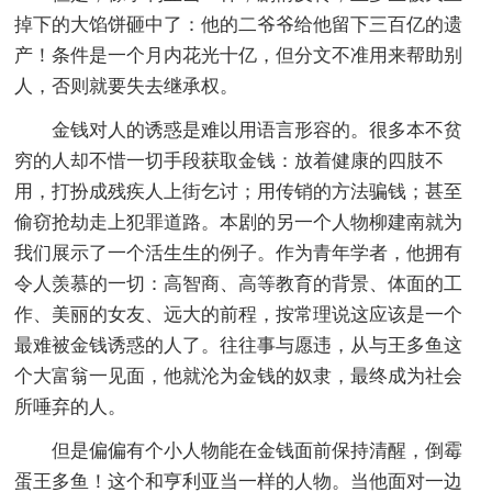
掉下的大馅饼砸中了：他的二爷爷给他留下三百亿的遗
产！条件是一个月内花光十亿，但分文不准用来帮助别
人，否则就要失去继承权。
金钱对人的诱惑是难以用语言形容的。很多本不贫
穷的人却不惜一切手段获取金钱：放着健康的四肢不
用，打扮成残疾人上街乞讨；用传销的方法骗钱；甚至
偷窃抢劫走上犯罪道路。本剧的另一个人物柳建南就为
我们展示了一个活生生的例子。作为青年学者，他拥有
令人羡慕的一切：高智商、高等教育的背景、体面的工
作、美丽的女友、远大的前程，按常理说这应该是一个
最难被金钱诱惑的人了。往往事与愿违，从与王多鱼这
个大富翁一见面，他就沦为金钱的奴隶，最终成为社会
所唾弃的人。
但是偏偏有个小人物能在金钱面前保持清醒，倒霉
蛋王多鱼！这个和亨利亚当一样的人物。当他面对一边