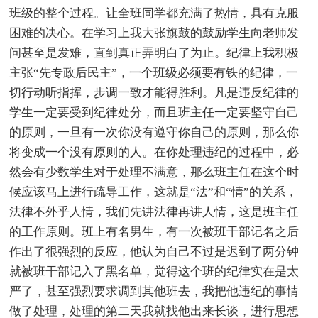
班级的整个过程。让全班同学都充满了热情，具有克服
困难的决心。在学习上我大张旗鼓的鼓励学生向老师发
问甚至是发难，直到真正弄明白了为止。纪律上我积极
主张“先专政后民主”，一个班级必须要有铁的纪律，一
切行动听指挥，步调一致才能得胜利。凡是违反纪律的
学生一定要受到纪律处分，而且班主任一定要坚守自己
的原则，一旦有一次你没有遵守你自己的原则，那么你
将变成一个没有原则的人。在你处理违纪的过程中，必
然会有少数学生对于处理不满意，那么班主任在这个时
候应该马上进行疏导工作，这就是“法”和“情”的关系，
法律不外乎人情，我们先讲法律再讲人情，这是班主任
的工作原则。班上有名男生，有一次被班干部记名之后
作出了很强烈的反应，他认为自己不过是迟到了两分钟
就被班干部记入了黑名单，觉得这个班的纪律实在是太
严了，甚至强烈要求调到其他班去，我把他违纪的事情
做了处理，处理的第二天我就找他出来长谈，进行思想