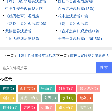
【荐】你好李焕英观后感
西虹市首富观后感8篇
中学生安全教育观后感
百家讲坛观后感(15篇)
《感恩教育》观后感
花木兰观后感15篇
《动物世界》观后感10篇
《鹭世界》观后感
悲惨世界观后感
《音乐之声》观后感11篇
百团大战观后感13篇
千与千寻观后感(汇编15篇)
上一篇：
【荐】你好李焕英观后感
下一篇：
南极大冒险观后感集锦15
篇
标签云
首富(1)
西虹市(1)
宇宙(1)
阿童木(1)
知识讲座(1)
迫降(1)
虎虎生威(1)
好课(1)
余生(1)
荒岛(1)
特种兵(1)
奔腾(1)
姐姐(1)
路人甲(1)
羔羊(3)