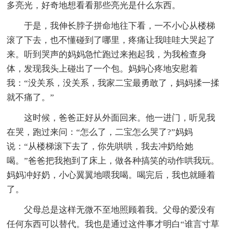
多亮光，好奇地想看看那些亮光是什么东西。
于是，我伸长脖子拼命地往下看，一不小心从楼梯
滚了下去，也不懂碰到了哪里，疼痛让我哇哇大哭起了
来。听到哭声的妈妈急忙跑过来抱起我，为我检查身
体，发现我头上碰出了一个包。妈妈心疼地安慰着
我：“没关系，没关系，我家二宝最勇敢了，妈妈揉一揉
就不痛了。”
这时候，爸爸正好从外面回来。他一进门，听见我
在哭，跑过来问：“怎么了，二宝怎么哭了?”妈妈
说：“从楼梯滚下去了，你先哄哄，我去冲奶给她
喝。”爸爸把我抱到了床上，做各种搞笑的动作哄我玩。
妈妈冲好奶，小心翼翼地喂我喝。喝完后，我也就睡着
了。
父母总是这样无微不至地照顾着我。父母的爱没有
任何东西可以替代。我也是通过这件事才明白“谁言寸草