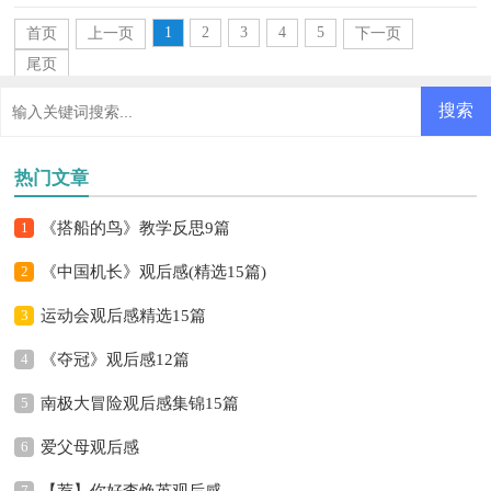
应当如何写教学反思呢？下面是小编收集整理的吨的认识...
1
2
3
4
5
首页
上一页
下一页
尾页
热门文章
1
《搭船的鸟》教学反思9篇
2
《中国机长》观后感(精选15篇)
3
运动会观后感精选15篇
4
《夺冠》观后感12篇
5
南极大冒险观后感集锦15篇
6
爱父母观后感
7