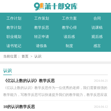
工作计划
工作策划
工作方案
合同
教学计划
教学反思
教学心得
说课稿
职业规划
转正申请
读后感
观后感
读书笔记
请假条
制度
感言
当前位置：
首页
>
认识
认识
《亿以上数的认识》教学反思
2024-04-21
《亿以上数的认识》教学反思作为一位优秀的老师，我们需要很强的
教学能力，写教学反思可以快速提升我们的教学能力，教学反思应该
怎么写才好呢？下面是小编为大家整理的《亿以上数的...
10的认识教学反思
2024-04-12