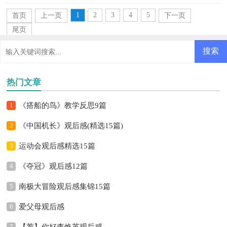
反思做到重点突出呢？下面是小编为大家收集的一年级...
1
2
3
4
5
首页
上一页
下一页
尾页
热门文章
1
《搭船的鸟》教学反思9篇
2
《中国机长》观后感(精选15篇)
3
运动会观后感精选15篇
4
《夺冠》观后感12篇
5
南极大冒险观后感集锦15篇
6
爱父母观后感
7