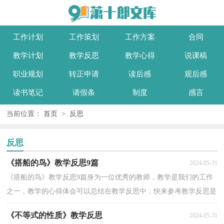
工作计划
工作策划
工作方案
合同
教学计划
教学反思
教学心得
说课稿
职业规划
转正申请
读后感
观后感
读书笔记
请假条
制度
感言
当前位置：
首页
>
反思
反思
《搭船的鸟》教学反思9篇
2024-05-31
《搭船的鸟》教学反思9篇身为一位优秀的教师，教学是我们的工作
之一，教学的心得体会可以总结在教学反思中，快来参考教学反思是
怎么写的吧！下面是小编整理的《搭船的鸟》教学反思，...
《不等式的性质》教学反思
2024-05-31