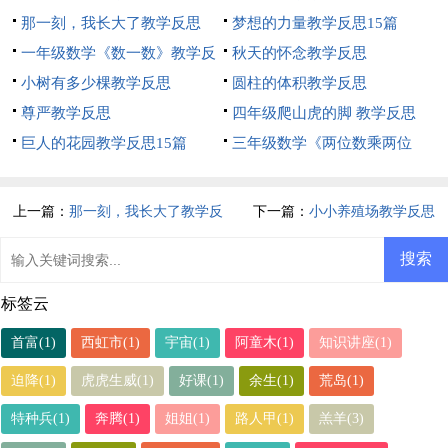
那一刻，我长大了教学反思
梦想的力量教学反思15篇
一年级数学《数一数》教学反
秋天的怀念教学反思
思
小树有多少棵教学反思
圆柱的体积教学反思
尊严教学反思
四年级爬山虎的脚 教学反思
巨人的花园教学反思15篇
三年级数学《两位数乘两位
数》教学反思
上一篇：
那一刻，我长大了教学反
下一篇：
小小养殖场教学反思
思
标签云
首富(1)
西虹市(1)
宇宙(1)
阿童木(1)
知识讲座(1)
迫降(1)
虎虎生威(1)
好课(1)
余生(1)
荒岛(1)
特种兵(1)
奔腾(1)
姐姐(1)
路人甲(1)
羔羊(3)