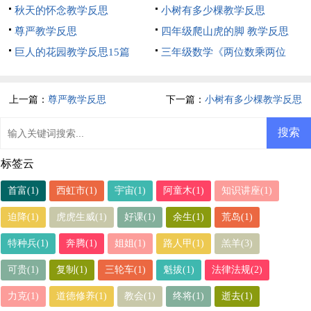
秋天的怀念教学反思
思
小树有多少棵教学反思
尊严教学反思
四年级爬山虎的脚 教学反思
巨人的花园教学反思15篇
三年级数学《两位数乘两位
数》教学反思
上一篇：
尊严教学反思
下一篇：
小树有多少棵教学反思
标签云
首富(1)
西虹市(1)
宇宙(1)
阿童木(1)
知识讲座(1)
迫降(1)
虎虎生威(1)
好课(1)
余生(1)
荒岛(1)
特种兵(1)
奔腾(1)
姐姐(1)
路人甲(1)
羔羊(3)
可贵(1)
复制(1)
三轮车(1)
魁拔(1)
法律法规(2)
力克(1)
道德修养(1)
教会(1)
终将(1)
逝去(1)