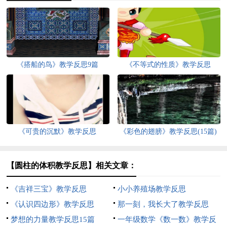
《搭船的鸟》教学反思9篇
《不等式的性质》教学反思
《可贵的沉默》教学反思
《彩色的翅膀》教学反思(15篇)
【圆柱的体积教学反思】相关文章：
《吉祥三宝》教学反思
小小养殖场教学反思
《认识四边形》教学反思
那一刻，我长大了教学反思
梦想的力量教学反思15篇
一年级数学《数一数》教学反