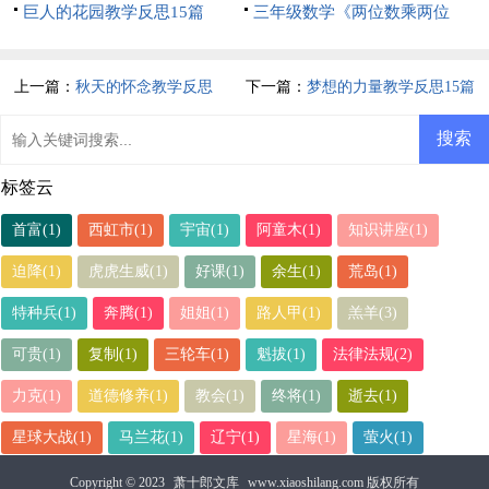
巨人的花园教学反思15篇
三年级数学《两位数乘两位
数》教学反思
上一篇：
秋天的怀念教学反思
下一篇：
梦想的力量教学反思15篇
标签云
首富(1)
西虹市(1)
宇宙(1)
阿童木(1)
知识讲座(1)
迫降(1)
虎虎生威(1)
好课(1)
余生(1)
荒岛(1)
特种兵(1)
奔腾(1)
姐姐(1)
路人甲(1)
羔羊(3)
可贵(1)
复制(1)
三轮车(1)
魁拔(1)
法律法规(2)
力克(1)
道德修养(1)
教会(1)
终将(1)
逝去(1)
星球大战(1)
马兰花(1)
辽宁(1)
星海(1)
萤火(1)
Copyright © 2023
萧十郎文库
www.xiaoshilang.com 版权所有